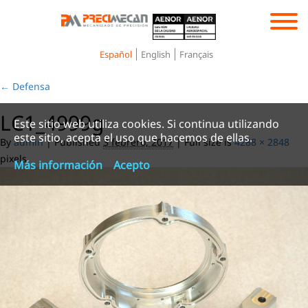
Toggle
navigation
Español
English
Français
←
Defensa
LC1_4999g
Este sitio web utiliza cookies. Si continua utilizando
este sitio, acepta el uso que hacemos de ellas.
By
admin
|
Published
3 febrero, 2017
|
Full size is
4288 × 2848
pixels
Más información
Acepto