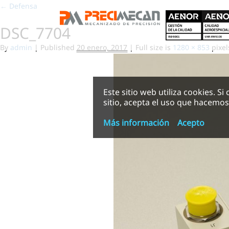
←
Defensa
DSC_7704
By
admin
|
Published
20 enero, 2017
|
Full size is
1280 × 853
pixel
Este sitio web utiliza cookies. Si
sitio, acepta el uso que hacemos 
Más información
Acepto