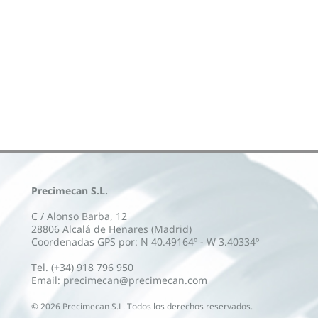
Precimecan S.L.
C / Alonso Barba, 12
28806 Alcalá de Henares (Madrid)
Coordenadas GPS por: N 40.49164º - W 3.40334º
Tel. (+34) 918 796 950
Email: precimecan@precimecan.com
©
2026
Precimecan S.L. Todos los derechos reservados.