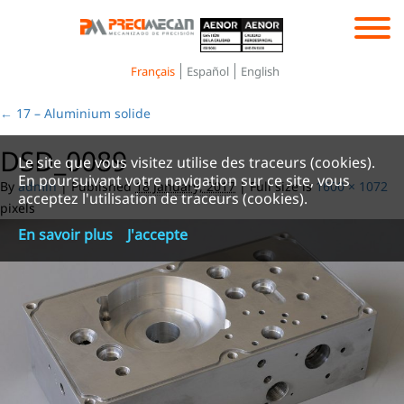
Toggle
navigation
Français
Español
English
←
17 – Aluminium solide
DSD_0089
Le site que vous visitez utilise des traceurs (cookies).
En poursuivant votre navigation sur ce site, vous
By
admin
|
Published
18 January, 2017
|
Full size is
1600 × 1072
acceptez l'utilisation de traceurs (cookies).
pixels
En savoir plus
J'accepte