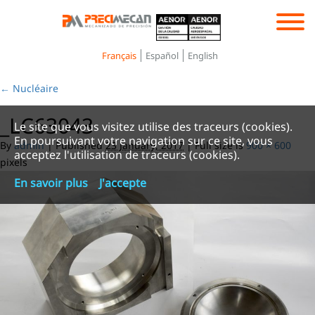
Toggle
navigation
Français
Español
English
←
Nucléaire
_LC63043
Le site que vous visitez utilise des traceurs (cookies).
En poursuivant votre navigation sur ce site, vous
By
admin
|
Published
23 January, 2017
|
Full size is
900 × 600
acceptez l'utilisation de traceurs (cookies).
pixels
En savoir plus
J'accepte