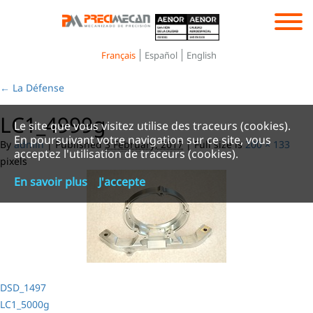
Toggle
navigation
Français
Español
English
←
La Défense
LC1_4999g
Le site que vous visitez utilise des traceurs (cookies).
En poursuivant votre navigation sur ce site, vous
By
admin
|
Published
3 February, 2017
|
Full size is
200 × 133
acceptez l'utilisation de traceurs (cookies).
pixels
En savoir plus
J'accepte
DSD_1497
LC1_5000g