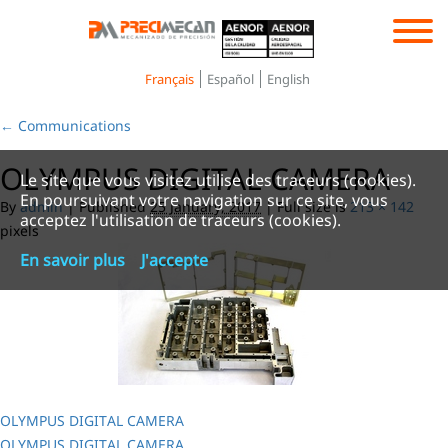
Toggle
navigation
Français
Español
English
←
Communications
OLYMPUS DIGITAL CAMERA
Le site que vous visitez utilise des traceurs (cookies).
En poursuivant votre navigation sur ce site, vous
By
admin
|
Published
25 January, 2017
|
Full size is
213 × 142
acceptez l'utilisation de traceurs (cookies).
pixels
En savoir plus
J'accepte
OLYMPUS DIGITAL CAMERA
OLYMPUS DIGITAL CAMERA