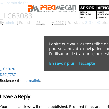
←
Chemin de fer
_LC63083
By
admin
|
Published
25 January, 2017
|
Full size is
213 × 142
pixe
Le site que vous visitez utilise d
poursuivant votre navigation sur
l'utilisation de traceurs (cookies)
En savoir plus
J'accepte
_LC63070
DSC_7737
Bookmark the
permalink
.
Leave a Reply
Your email address will not be published.
Required fields are ma