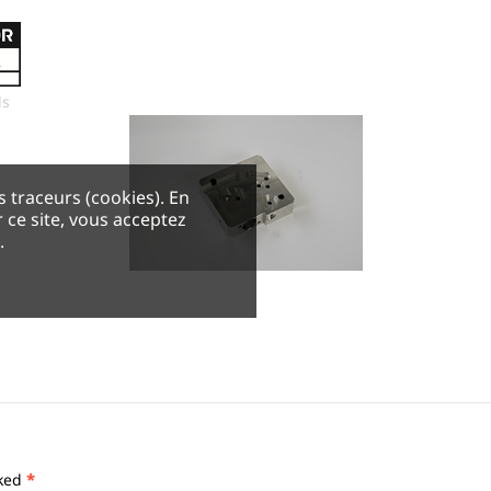
ls
es traceurs (cookies). En
 ce site, vous acceptez
.
rked
*