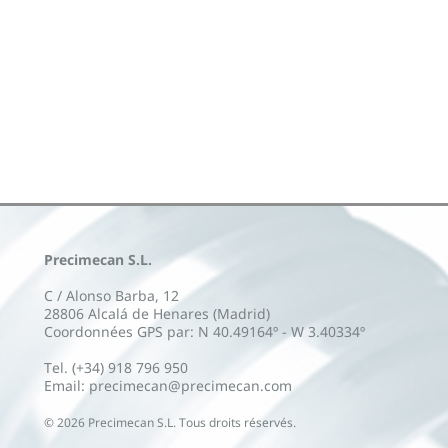
Precimecan S.L.
C / Alonso Barba, 12
28806 Alcalá de Henares (Madrid)
Coordonnées GPS par: N 40.49164º - W 3.40334º
Tel. (+34) 918 796 950
Email: precimecan@precimecan.com
©
2026
Precimecan S.L. Tous droits réservés.