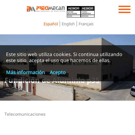
Toggle
navigation
Español
English
Français
Este sitio web utiliza cookies. Si continua utilizando
este sitio, acepta el uso que hacemos de ellas.
Más información
Acepto
Fundición de Aluminio p35
Telecomunicaciones