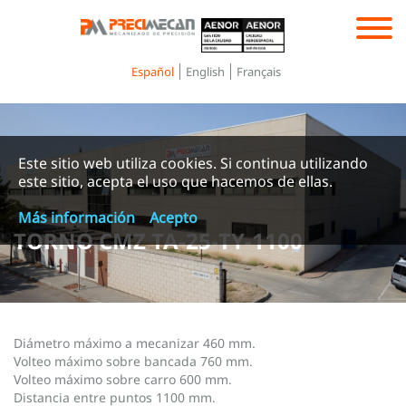
Toggle
navigation
Español
English
Français
Este sitio web utiliza cookies. Si continua utilizando
este sitio, acepta el uso que hacemos de ellas.
Más información
Acepto
TORNO CMZ TA-25-TY-1100
Diámetro máximo a mecanizar 460 mm.
Volteo máximo sobre bancada 760 mm.
Volteo máximo sobre carro 600 mm.
Distancia entre puntos 1100 mm.