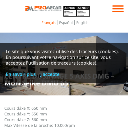
Toggle
navigation
Français
Español
English
Le site que vous visitez utilise des traceurs (cookies).
En poursuivant votre navigation sur ce site, vous
acceptez l'utilisation de traceurs (cookies).
CENTRE D´USINAGE 5 AXIS DMG –
En savoir plus
J'accepte
Mori Seike DMU 65
Cours d´axe X: 650 mm
Cours d´axe Y: 650 mm
Cours d´axe Z: 560 mm
Max Vitesse de la broche: 10.000rpm